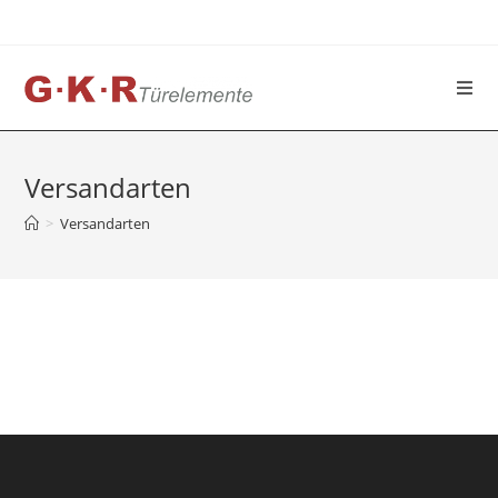
Zum
Inhalt
springen
Versandarten
>
Versandarten